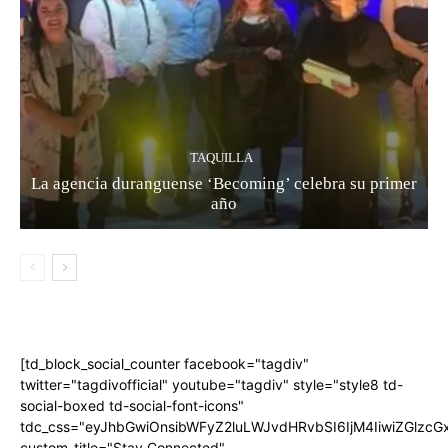
TAQUILLA
La agencia duranguense ‘Becoming’ celebra su primer
año
[td_block_social_counter facebook="tagdiv"
twitter="tagdivofficial" youtube="tagdiv" style="style8 td-
social-boxed td-social-font-icons"
tdc_css="eyJhbGwiOnsibWFyZ2luLWJvdHRvbSI6IjM4IiwiZGlz
custom_title="Stay Connected"