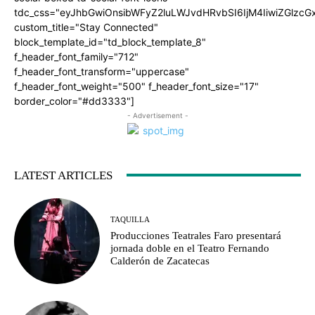
tdc_css="eyJhbGwiOnsibWFyZ2luLWJvdHRvbSI6IjM4IiwiZGlz
custom_title="Stay Connected"
block_template_id="td_block_template_8"
f_header_font_family="712"
f_header_font_transform="uppercase"
f_header_font_weight="500" f_header_font_size="17"
border_color="#dd3333"]
- Advertisement -
LATEST ARTICLES
TAQUILLA
Producciones Teatrales Faro presentará
jornada doble en el Teatro Fernando
Calderón de Zacatecas