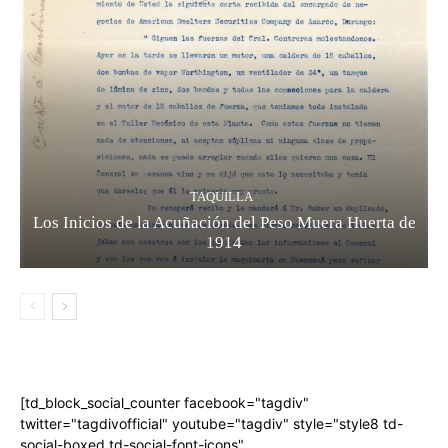
TAQUILLA
Los Inicios de la Acuñación del Peso Muera Huerta de
1914
[td_block_social_counter facebook="tagdiv"
twitter="tagdivofficial" youtube="tagdiv" style="style8 td-
social-boxed td-social-font-icons"