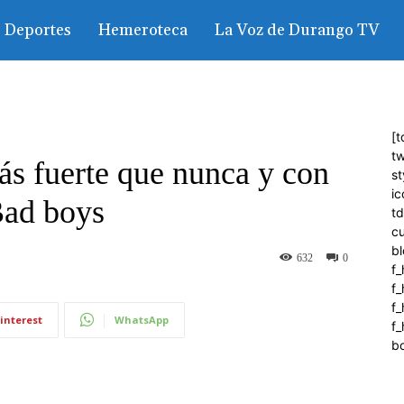
Deportes
Hemeroteca
La Voz de Durango TV
[t
tw
ás fuerte que nunca y con
st
ic
Bad boys
t
c
bl
632
0
f_
f
f
interest
WhatsApp
f_
b