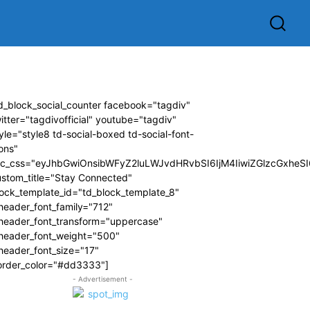
d_block_social_counter facebook="tagdiv"
itter="tagdivofficial" youtube="tagdiv"
yle="style8 td-social-boxed td-social-font-
ons"
dc_css="eyJhbGwiOnsibWFyZ2luLWJvdHRvbSI6IjM4IiwiZGlzcGxhe
ustom_title="Stay Connected"
ock_template_id="td_block_template_8"
header_font_family="712"
_header_font_transform="uppercase"
_header_font_weight="500"
header_font_size="17"
order_color="#dd3333"]
- Advertisement -