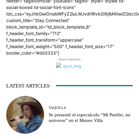
twitter="tagdivofficial" youtube="tagdiv" style="style8 td-
social-boxed td-social-font-icons"
tdc_css="eyJhbGwiOnsibWFyZ2luLWJvdHRvbSI6IjM4IiwiZGlz
custom_title="Stay Connected"
block_template_id="td_block_template_8"
f_header_font_family="712"
f_header_font_transform="uppercase"
f_header_font_weight="500" f_header_font_size="17"
border_color="#dd3333"]
- Advertisement -
LATEST ARTICLES
TAQUILLA
Se presentó el espectáculo “Mi Pueblo, mi
universo” en el Museo Villa