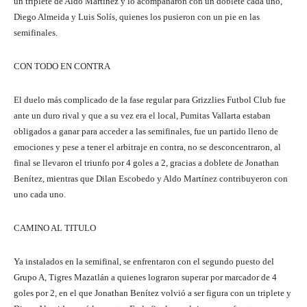
un triplete de Aldo Martínez y lo acompañaron con un doblete cada uno,
Diego Almeida y Luis Solís, quienes los pusieron con un pie en las
semifinales.
CON TODO EN CONTRA
El duelo más complicado de la fase regular para Grizzlies Futbol Club fue
ante un duro rival y que a su vez era el local, Pumitas Vallarta estaban
obligados a ganar para acceder a las semifinales, fue un partido lleno de
emociones y pese a tener el arbitraje en contra, no se desconcentraron, al
final se llevaron el triunfo por 4 goles a 2, gracias a doblete de Jonathan
Benítez, mientras que Dilan Escobedo y Aldo Martínez contribuyeron con
uno cada uno.
CAMINO AL TITULO
Ya instalados en la semifinal, se enfrentaron con el segundo puesto del
Grupo A, Tigres Mazatlán a quienes lograron superar por marcador de 4
goles por 2, en el que Jonathan Benítez volvió a ser figura con un triplete y