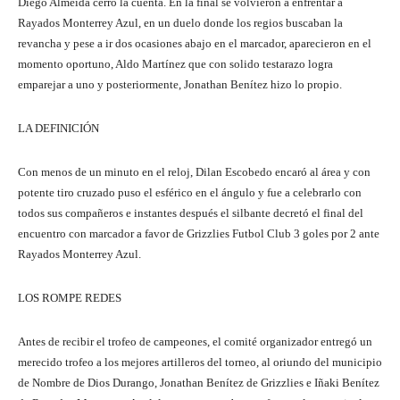
Diego Almeida cerró la cuenta. En la final se volvieron a enfrentar a
Rayados Monterrey Azul, en un duelo donde los regios buscaban la
revancha y pese a ir dos ocasiones abajo en el marcador, aparecieron en el
momento oportuno, Aldo Martínez que con solido testarazo logra
emparejar a uno y posteriormente, Jonathan Benítez hizo lo propio.
LA DEFINICIÓN
Con menos de un minuto en el reloj, Dilan Escobedo encaró al área y con
potente tiro cruzado puso el esférico en el ángulo y fue a celebrarlo con
todos sus compañeros e instantes después el silbante decretó el final del
encuentro con marcador a favor de Grizzlies Futbol Club 3 goles por 2 ante
Rayados Monterrey Azul.
LOS ROMPE REDES
Antes de recibir el trofeo de campeones, el comité organizador entregó un
merecido trofeo a los mejores artilleros del torneo, al oriundo del municipio
de Nombre de Dios Durango, Jonathan Benítez de Grizzlies e Iñaki Benítez