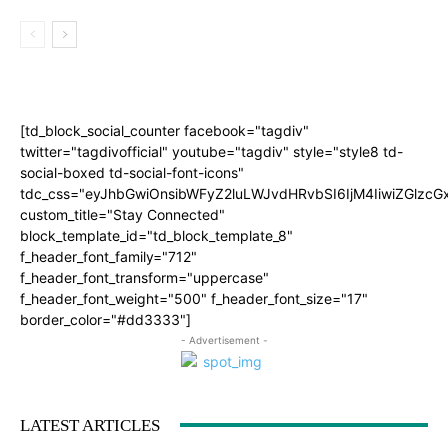
[td_block_social_counter facebook="tagdiv"
twitter="tagdivofficial" youtube="tagdiv" style="style8 td-
social-boxed td-social-font-icons"
tdc_css="eyJhbGwiOnsibWFyZ2luLWJvdHRvbSI6IjM4IiwiZGlz
custom_title="Stay Connected"
block_template_id="td_block_template_8"
f_header_font_family="712"
f_header_font_transform="uppercase"
f_header_font_weight="500" f_header_font_size="17"
border_color="#dd3333"]
- Advertisement -
LATEST ARTICLES