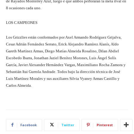
de Rayados Monterrey Azul, luego e que ambos perforaran la meta rival en
8 ocasiones cada uno.
LOS CAMPEONES
Los Grizzlies están conformados por Axel Armando Rodríguez Grijalva,
Cesar Adrián Fernández Serrato, Erick Alejandro Ramírez Alanís, Aldo
Gareth Martínez Armas, Diego Matías Almeida Rosalino, Dilan Abdiel
Escobedo Ibarra, Jonathan Jaziel Benítez Morones, Luis Ángel Solís
García, Javier Alexander Hernández Vargas, Maximiliano Rocha Zamora y
Sebastián Itai Gurrola Andrade. Todos bajo la dirección técnica de José
Luis Martínez Morales y sus auxiliares Silvia Vyaney Armas Castillo y
Carlos Almeida.
Facebook
Twitter
Pinterest