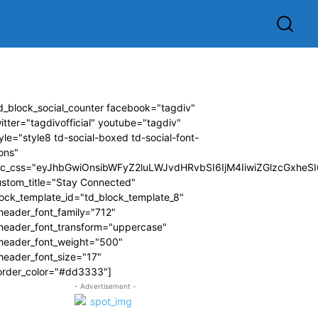
d_block_social_counter facebook="tagdiv"
itter="tagdivofficial" youtube="tagdiv"
yle="style8 td-social-boxed td-social-font-
ons"
dc_css="eyJhbGwiOnsibWFyZ2luLWJvdHRvbSI6IjM4IiwiZGlzcGxhe
ustom_title="Stay Connected"
ock_template_id="td_block_template_8"
header_font_family="712"
_header_font_transform="uppercase"
_header_font_weight="500"
header_font_size="17"
order_color="#dd3333"]
- Advertisement -