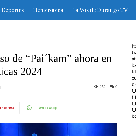
Deportes
Hemeroteca
La Voz de Durango TV
[t
tw
eso de “Pai´kam” ahora en
st
ic
ticas 2024
t
c
bl
259
0
4
f_
f
f
interest
WhatsApp
f_
b