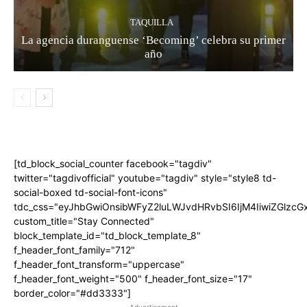
TAQUILLA
La agencia duranguense ‘Becoming’ celebra su primer
año
[td_block_social_counter facebook="tagdiv"
twitter="tagdivofficial" youtube="tagdiv" style="style8 td-
social-boxed td-social-font-icons"
tdc_css="eyJhbGwiOnsibWFyZ2luLWJvdHRvbSI6IjM4IiwiZGlz
custom_title="Stay Connected"
block_template_id="td_block_template_8"
f_header_font_family="712"
f_header_font_transform="uppercase"
f_header_font_weight="500" f_header_font_size="17"
border_color="#dd3333"]