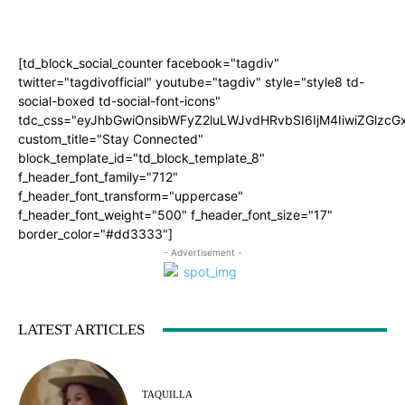
[td_block_social_counter facebook="tagdiv"
twitter="tagdivofficial" youtube="tagdiv" style="style8 td-
social-boxed td-social-font-icons"
tdc_css="eyJhbGwiOnsibWFyZ2luLWJvdHRvbSI6IjM4IiwiZGlz
custom_title="Stay Connected"
block_template_id="td_block_template_8"
f_header_font_family="712"
f_header_font_transform="uppercase"
f_header_font_weight="500" f_header_font_size="17"
border_color="#dd3333"]
- Advertisement -
LATEST ARTICLES
TAQUILLA