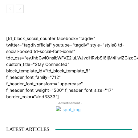
[td_block_social_counter facebook="tagdiv"
twitter="tagdivofficial" youtube="tagdiv" style="style8 td-
social-boxed td-social-font-icons"
tdc_css="eyJhbGwiOnsibWFyZ2luLWJvdHRvbSI6IjM4IiwiZGlz
custom_title="Stay Connected"
block_template_id="td_block_template_8"
f_header_font_family="712"
f_header_font_transform="uppercase"
f_header_font_weight="500" f_header_font_size="17"
border_color="#dd3333"]
- Advertisement -
LATEST ARTICLES