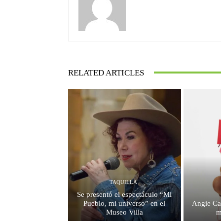
RELATED ARTICLES
TAQUILLA
Se presentó el espectáculo “Mi
Pueblo, mi universo” en el
Angie Ca
Museo Villa
m