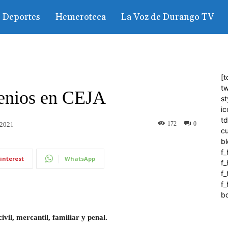
Deportes
Hemeroteca
La Voz de Durango TV
[t
tw
enios en CEJA
st
ic
t
172
0
 2021
c
bl
f_
interest
WhatsApp
f
f
f_
b
civil, mercantil, familiar y penal.