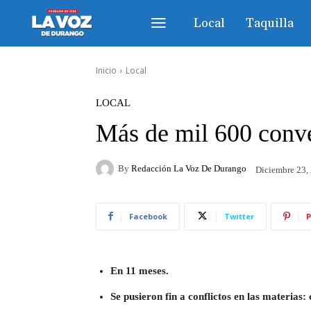
Local
Taquilla
Inicio
Local
LOCAL
Más de mil 600 conv
By
Redacción La Voz De Durango
Diciembre 23,
Facebook
Twitter
P
En 11 meses.
Se pusieron fin a conflictos en las materias: 