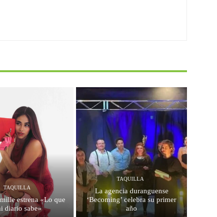
TAQUILLA
TAQUILLA
La agencia duranguense
mille estrena «Lo que
‘Becoming’ celebra su primer
i diario sabe»
año