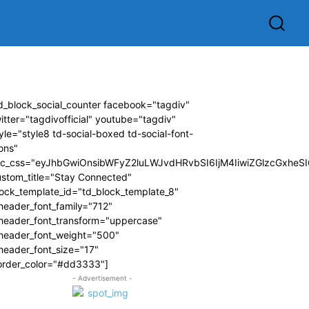
d_block_social_counter facebook="tagdiv"
itter="tagdivofficial" youtube="tagdiv"
yle="style8 td-social-boxed td-social-font-
ons"
dc_css="eyJhbGwiOnsibWFyZ2luLWJvdHRvbSI6IjM4IiwiZGlzcGxhe
ustom_title="Stay Connected"
ock_template_id="td_block_template_8"
header_font_family="712"
_header_font_transform="uppercase"
_header_font_weight="500"
header_font_size="17"
order_color="#dd3333"]
- Advertisement -