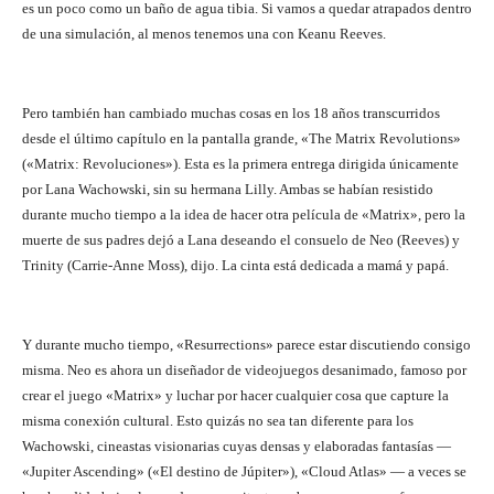
es un poco como un baño de agua tibia. Si vamos a quedar atrapados dentro
de una simulación, al menos tenemos una con Keanu Reeves.
Pero también han cambiado muchas cosas en los 18 años transcurridos
desde el último capítulo en la pantalla grande, «The Matrix Revolutions»
(«Matrix: Revoluciones»). Esta es la primera entrega dirigida únicamente
por Lana Wachowski, sin su hermana Lilly. Ambas se habían resistido
durante mucho tiempo a la idea de hacer otra película de «Matrix», pero la
muerte de sus padres dejó a Lana deseando el consuelo de Neo (Reeves) y
Trinity (Carrie-Anne Moss), dijo. La cinta está dedicada a mamá y papá.
Y durante mucho tiempo, «Resurrections» parece estar discutiendo consigo
misma. Neo es ahora un diseñador de videojuegos desanimado, famoso por
crear el juego «Matrix» y luchar por hacer cualquier cosa que capture la
misma conexión cultural. Esto quizás no sea tan diferente para los
Wachowski, cineastas visionarias cuyas densas y elaboradas fantasías —
«Jupiter Ascending» («El destino de Júpiter»), «Cloud Atlas» — a veces se