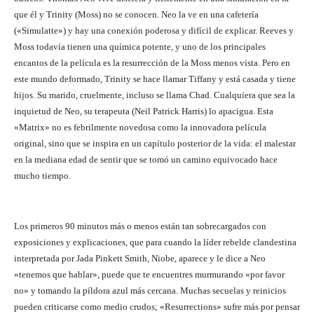
que él y Trinity (Moss) no se conocen. Neo la ve en una cafetería
(«Simulatte») y hay una conexión poderosa y difícil de explicar. Reeves y
Moss todavía tienen una química potente, y uno de los principales
encantos de la película es la resurrección de la Moss menos vista. Pero en
este mundo deformado, Trinity se hace llamar Tiffany y está casada y tiene
hijos. Su marido, cruelmente, incluso se llama Chad. Cualquiera que sea la
inquietud de Neo, su terapeuta (Neil Patrick Harris) lo apacigua. Esta
«Matrix» no es febrilmente novedosa como la innovadora película
original, sino que se inspira en un capítulo posterior de la vida: el malestar
en la mediana edad de sentir que se tomó un camino equivocado hace
mucho tiempo.
Los primeros 90 minutos más o menos están tan sobrecargados con
exposiciones y explicaciones, que para cuando la líder rebelde clandestina
interpretada por Jada Pinkett Smith, Niobe, aparece y le dice a Neo
«tenemos que hablar», puede que te encuentres murmurando «por favor
no» y tomando la píldora azul más cercana. Muchas secuelas y reinicios
pueden criticarse como medio crudos; «Resurrections» sufre más por pensar