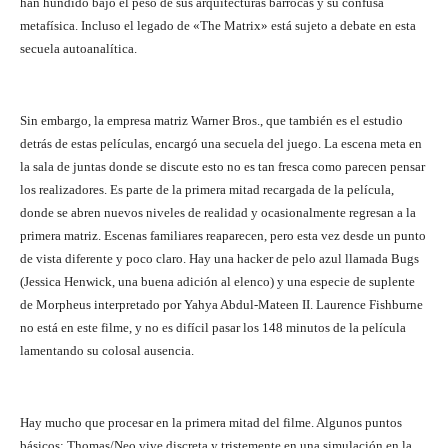
han hundido bajo el peso de sus arquitecturas barrocas y su confusa
metafísica. Incluso el legado de «The Matrix» está sujeto a debate en esta
secuela autoanalítica.
Sin embargo, la empresa matriz Warner Bros., que también es el estudio
detrás de estas películas, encargó una secuela del juego. La escena meta en
la sala de juntas donde se discute esto no es tan fresca como parecen pensar
los realizadores. Es parte de la primera mitad recargada de la película,
donde se abren nuevos niveles de realidad y ocasionalmente regresan a la
primera matriz. Escenas familiares reaparecen, pero esta vez desde un punto
de vista diferente y poco claro. Hay una hacker de pelo azul llamada Bugs
(Jessica Henwick, una buena adición al elenco) y una especie de suplente
de Morpheus interpretado por Yahya Abdul-Mateen II. Laurence Fishburne
no está en este filme, y no es difícil pasar los 148 minutos de la película
lamentando su colosal ausencia.
Hay mucho que procesar en la primera mitad del filme. Algunos puntos
básicos: Thomas/Neo vive discreta y tristemente en una simulación en la