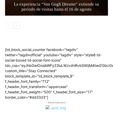
La experiencia “Van Gogh Dreams” extiende su
periodo de visitas hasta el 16 de agosto
[td_block_social_counter facebook="tagdiv"
twitter="tagdivofficial" youtube="tagdiv" style="style8 td-
social-boxed td-social-font-icons"
tdc_css="eyJhbGwiOnsibWFyZ2luLWJvdHRvbSI6IjM4IiwiZGlz
custom_title="Stay Connected"
block_template_id="td_block_template_8"
f_header_font_family="712"
f_header_font_transform="uppercase"
f_header_font_weight="500" f_header_font_size="17"
border_color="#dd3333"]
- Advertisement -