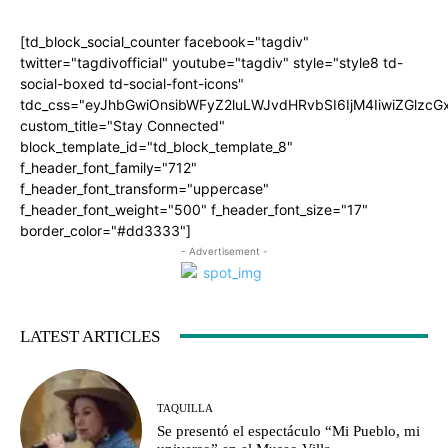
[td_block_social_counter facebook="tagdiv"
twitter="tagdivofficial" youtube="tagdiv" style="style8 td-
social-boxed td-social-font-icons"
tdc_css="eyJhbGwiOnsibWFyZ2luLWJvdHRvbSI6IjM4IiwiZGlz
custom_title="Stay Connected"
block_template_id="td_block_template_8"
f_header_font_family="712"
f_header_font_transform="uppercase"
f_header_font_weight="500" f_header_font_size="17"
border_color="#dd3333"]
- Advertisement -
LATEST ARTICLES
TAQUILLA
Se presentó el espectáculo “Mi Pueblo, mi