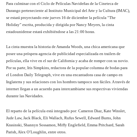
Para culminar con el Ciclo de Películas Navideñas de la Cineteca de
Durango perteneciente al Instituto Municipal del Arte y la Cultura (IMAC),
se estará proyectando este jueves 16 de diciembre la película “The
Holiday” escrita, producida y dirigida por Nancy Meyers, la cinta
estadounidense estará exhibiéndose a las 21:00 horas.
La cinta muestra la historia de Amanda Woods, una chica americana que
posee una próspera agencia de publicidad especializada en trailers de
películas, ella vive en el sur de California y acaba de romper con su novio.
Por su parte, Iris Simpkins, redactora de la popular columna de bodas para
el London Daily Telegraph, vive en una encantadora casa de campo en
Inglaterra y sus relaciones con los hombres tampoco son fáciles. A través de
internet llegan a un acuerdo para intercambiarse sus respectivas viviendas
durante las Navidades.
El reparto de la película está integrado por: Cameron Diaz, Kate Winslet,
Jude Law, Jack Black, Eli Wallach, Rufus Sewell, Edward Burns, John
Krasinski, Shannyn Sossamon, Miffy Englefield, Emma Pritchard, Sarah
Parish, Alex O’Loughlin, entre otros.