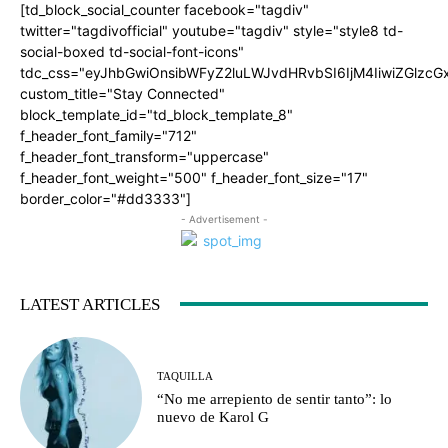
[td_block_social_counter facebook="tagdiv"
twitter="tagdivofficial" youtube="tagdiv" style="style8 td-
social-boxed td-social-font-icons"
tdc_css="eyJhbGwiOnsibWFyZ2luLWJvdHRvbSI6IjM4IiwiZGlz
custom_title="Stay Connected"
block_template_id="td_block_template_8"
f_header_font_family="712"
f_header_font_transform="uppercase"
f_header_font_weight="500" f_header_font_size="17"
border_color="#dd3333"]
- Advertisement -
LATEST ARTICLES
TAQUILLA
“No me arrepiento de sentir tanto”: lo
nuevo de Karol G