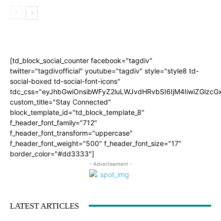
[td_block_social_counter facebook="tagdiv"
twitter="tagdivofficial" youtube="tagdiv" style="style8 td-
social-boxed td-social-font-icons"
tdc_css="eyJhbGwiOnsibWFyZ2luLWJvdHRvbSI6IjM4IiwiZGlz
custom_title="Stay Connected"
block_template_id="td_block_template_8"
f_header_font_family="712"
f_header_font_transform="uppercase"
f_header_font_weight="500" f_header_font_size="17"
border_color="#dd3333"]
- Advertisement -
LATEST ARTICLES