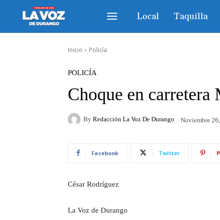
Local
Taquilla
Inicio
Policía
POLICÍA
Choque en carretera 
By
Redacción La Voz De Durango
Noviembre 26
Facebook
Twitter
P
César Rodríguez
La Voz de Durango