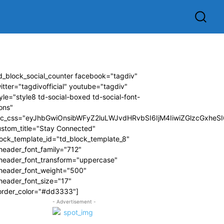
d_block_social_counter facebook="tagdiv"
itter="tagdivofficial" youtube="tagdiv"
yle="style8 td-social-boxed td-social-font-
ons"
dc_css="eyJhbGwiOnsibWFyZ2luLWJvdHRvbSI6IjM4IiwiZGlzcGxhe
ustom_title="Stay Connected"
ock_template_id="td_block_template_8"
header_font_family="712"
_header_font_transform="uppercase"
_header_font_weight="500"
header_font_size="17"
order_color="#dd3333"]
- Advertisement -