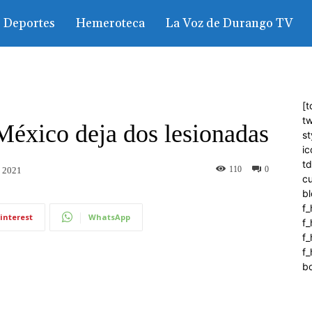
Deportes
Hemeroteca
La Voz de Durango TV
[t
tw
México deja dos lesionadas
st
ic
t
110
0
, 2021
c
bl
f_
interest
WhatsApp
f
f
f_
b