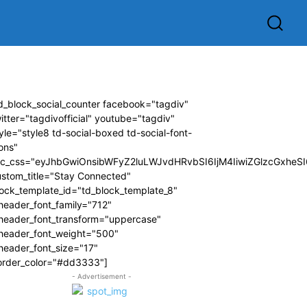
d_block_social_counter facebook="tagdiv"
itter="tagdivofficial" youtube="tagdiv"
yle="style8 td-social-boxed td-social-font-
ons"
dc_css="eyJhbGwiOnsibWFyZ2luLWJvdHRvbSI6IjM4IiwiZGlzcGxhe
ustom_title="Stay Connected"
ock_template_id="td_block_template_8"
header_font_family="712"
_header_font_transform="uppercase"
_header_font_weight="500"
header_font_size="17"
order_color="#dd3333"]
- Advertisement -