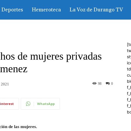
Deportes
Hemeroteca
La Voz de Durango TV
[t
tw
chos de mujeres privadas
st
ic
Jimenez
t
c
bl
98
0
, 2021
f_
f
f
interest
WhatsApp
f_
b
ación de las mujeres.