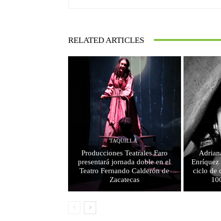
RELATED ARTICLES
TAQUILLA
Producciones Teatrales Faro
Adrian
presentará jornada doble en el
Enríquez 
Teatro Fernando Calderón de
ciclo de 
Zacatecas
10