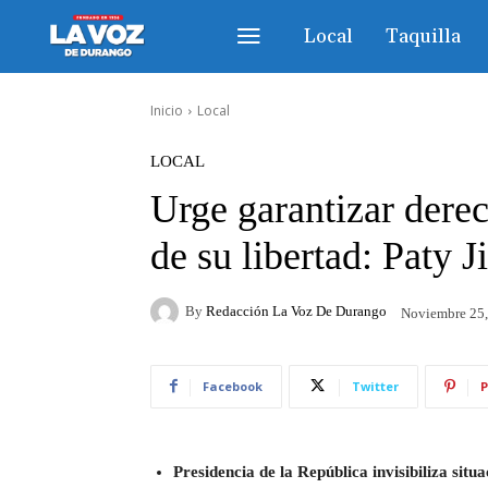
Local
Taquilla
Inicio
Local
LOCAL
Urge garantizar dere
de su libertad: Paty 
By
Redacción La Voz De Durango
Noviembre 25
Facebook
Twitter
P
Presidencia de la República invisibiliza situ