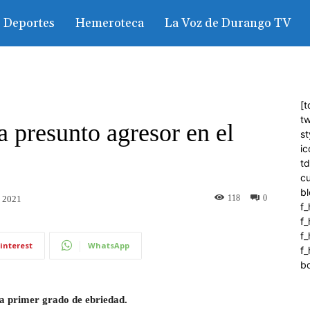
Deportes
Hemeroteca
La Voz de Durango TV
[t
tw
 presunto agresor en el
st
ic
t
c
bl
118
0
, 2021
f_
f
f
interest
WhatsApp
f_
b
a primer grado de ebriedad.