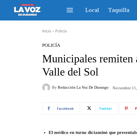
Local
Taquilla
Inicio
Policía
POLICÍA
Municipales remiten a
Valle del Sol
By
Redacción La Voz De Durango
Noviembre 11
Facebook
Twitter
P
El médico en turno dictaminó que presentab