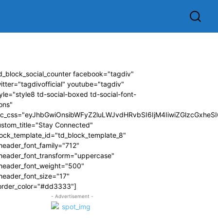
d_block_social_counter facebook="tagdiv"
itter="tagdivofficial" youtube="tagdiv"
yle="style8 td-social-boxed td-social-font-
ons"
dc_css="eyJhbGwiOnsibWFyZ2luLWJvdHRvbSI6IjM4IiwiZGlzcGxhe
ustom_title="Stay Connected"
ock_template_id="td_block_template_8"
header_font_family="712"
_header_font_transform="uppercase"
_header_font_weight="500"
header_font_size="17"
order_color="#dd3333"]
- Advertisement -