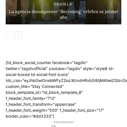
TAQUILLA
La agencia duranguense ‘Becoming’ celebra su primer
año
[td_block_social_counter facebook="tagdiv"
twitter="tagdivofficial" youtube="tagdiv" style="style8 td-
social-boxed td-social-font-icons"
tdc_css="eyJhbGwiOnsibWFyZ2luLWJvdHRvbSI6IjM4IiwiZGlz
custom_title="Stay Connected"
block_template_id="td_block_template_8"
f_header_font_family="712"
f_header_font_transform="uppercase"
f_header_font_weight="500" f_header_font_size="17"
border_color="#dd3333"]
- Advertisement -