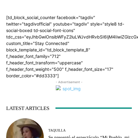
[td_block_social_counter facebook="tagdiv"
twitter="tagdivofficial" youtube="tagdiv" style="style8 td-
social-boxed td-social-font-icons"
tdc_css="eyJhbGwiOnsibWFyZ2luLWJvdHRvbSI6IjM4IiwiZGlz
custom_title="Stay Connected"
block_template_id="td_block_template_8"
f_header_font_family="712"
f_header_font_transform="uppercase"
f_header_font_weight="500" f_header_font_size="17"
border_color="#dd3333"]
- Advertisement -
LATEST ARTICLES
TAQUILLA
Se presentó el espectáculo “Mi Pueblo, mi