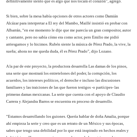
definitivamente siento que es algo que nos tocará el corazón”, agregó.
Si bien, sobre la mesa había opciones de otros actores como Damián
Alcázar para interpretar a El rey del Mambo, Maillé insistió en probar con
Albarrán, “en ese momento le dije que me parecía un gran compositor, autor
y cantante, pero no sabía cómo era como actor, pero Emilio me pidió
arriesgarnos y lo hicimos. Rubén siente la música de Pérez Prado, la vive, la
sueña; ahora no me queda duda, él es Pérez Prado”, dijo Lozano.
A la par de este proyecto, la productora desarrolla Las damas de los pinos,
una serie que mostrará los entretelones del poder, la corrupción, los
acuerdos, los intereses políticos, el derroche e incluso las discusiones
familiares y las traiciones de las que fueron testigos -o partícipes- las
primeras damas mexicanas. La serie que cuenta con el apoyo de Claudio
Carrera y Alejandra Barros se encuentra en proceso de desarrollo.
“Estamos desarrollando los guiones. Quería hablar de doña Amalia, porque
ahí empieza la serie y creo que es un retrato de un México y sus épocas,
sabes que tengo una debilidad por lo que está inspirado en hechos reales y