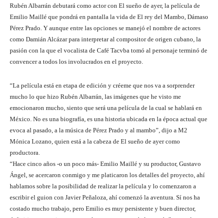
Rubén Albarrán debutará como actor con El sueño de ayer, la película de
Emilio Maillé que pondrá en pantalla la vida de El rey del Mambo, Dámaso
Pérez Prado. Y aunque entre las opciones se manejó el nombre de actores
como Damián Alcázar para interpretar al compositor de origen cubano, la
pasión con la que el vocalista de Café Tacvba tomó al personaje terminó de
convencer a todos los involucrados en el proyecto.
“La película está en etapa de edición y créeme que nos va a sorprender
mucho lo que hizo Rubén Albarrán, las imágenes que he visto me
emocionaron mucho, siento que será una película de la cual se hablará en
México. No es una biografía, es una historia ubicada en la época actual que
evoca al pasado, a la música de Pérez Prado y al mambo”, dijo a M2
Mónica Lozano, quien está a la cabeza de El sueño de ayer como
productora.
“Hace cinco años -o un poco más- Emilio Maillé y su productor, Gustavo
Ángel, se acercaron conmigo y me platicaron los detalles del proyecto, ahí
hablamos sobre la posibilidad de realizar la película y lo comenzaron a
escribir el guion con Javier Peñaloza, ahí comenzó la aventura. Sí nos ha
costado mucho trabajo, pero Emilio es muy persistente y buen director,