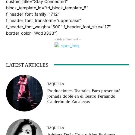
custom_title="Stay Connected"
block_template_id="td_block_template_8"
f_header_font_family="712"
f_header_font_transform="uppercase"
f_header_font_weight="500" f_header_font_size="17"
border_color="#dd3333"]
- Advertisement -
LATEST ARTICLES
TAQUILLA
Producciones Teatrales Faro presentará
jornada doble en el Teatro Fernando
Calderón de Zacatecas
TAQUILLA
Adriana De la Cruz y Alex Enríquez