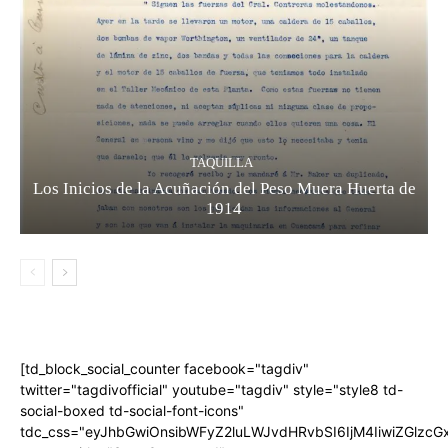
TAQUILLA
Los Inicios de la Acuñación del Peso Muera Huerta de
1914
[td_block_social_counter facebook="tagdiv"
twitter="tagdivofficial" youtube="tagdiv" style="style8 td-
social-boxed td-social-font-icons"
tdc_css="eyJhbGwiOnsibWFyZ2luLWJvdHRvbSI6IjM4IiwiZGlz