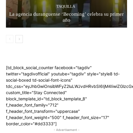
TAQUILLA
La agencia duranguense ‘Becoming’ celebra su primer
año
[td_block_social_counter facebook="tagdiv"
twitter="tagdivofficial" youtube="tagdiv" style="style8 td-
social-boxed td-social-font-icons"
tdc_css="eyJhbGwiOnsibWFyZ2luLWJvdHRvbSI6IjM4IiwiZGlz
custom_title="Stay Connected"
block_template_id="td_block_template_8"
f_header_font_family="712"
f_header_font_transform="uppercase"
f_header_font_weight="500" f_header_font_size="17"
border_color="#dd3333"]
- Advertisement -