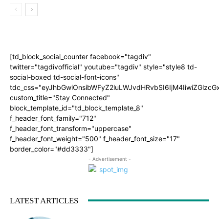
[td_block_social_counter facebook="tagdiv"
twitter="tagdivofficial" youtube="tagdiv" style="style8 td-
social-boxed td-social-font-icons"
tdc_css="eyJhbGwiOnsibWFyZ2luLWJvdHRvbSI6IjM4IiwiZGlz
custom_title="Stay Connected"
block_template_id="td_block_template_8"
f_header_font_family="712"
f_header_font_transform="uppercase"
f_header_font_weight="500" f_header_font_size="17"
border_color="#dd3333"]
- Advertisement -
LATEST ARTICLES