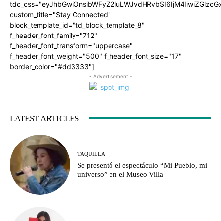
tdc_css="eyJhbGwiOnsibWFyZ2luLWJvdHRvbSI6IjM4IiwiZGlz
custom_title="Stay Connected"
block_template_id="td_block_template_8"
f_header_font_family="712"
f_header_font_transform="uppercase"
f_header_font_weight="500" f_header_font_size="17"
border_color="#dd3333"]
- Advertisement -
LATEST ARTICLES
TAQUILLA
Se presentó el espectáculo “Mi Pueblo, mi
universo” en el Museo Villa