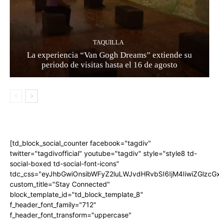
TAQUILLA
La experiencia “Van Gogh Dreams” extiende su
periodo de visitas hasta el 16 de agosto
[td_block_social_counter facebook="tagdiv"
twitter="tagdivofficial" youtube="tagdiv" style="style8 td-
social-boxed td-social-font-icons"
tdc_css="eyJhbGwiOnsibWFyZ2luLWJvdHRvbSI6IjM4IiwiZGlz
custom_title="Stay Connected"
block_template_id="td_block_template_8"
f_header_font_family="712"
f_header_font_transform="uppercase"