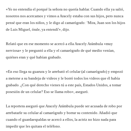
«Yo no entendía el porqué la señora no quería hablar. Cuando ella ya salió,
nosotros nos acercamos y vimos a Aracely estaba con sus hijos, pero nunca
pensé que eran los niños, y le digo al camarógrafo: ‘Mira, Juan son los hijos
de Luis Miguel, órale, ya entendí'», dijo.
Relató que en ese momento se acercó a ella Aracely Arámbula «muy
nerviosa» y le preguntó a ella y el camarógrafo de qué medio venían,
quiénes eran y qué habían grabado.
«En eso llega su guarura y le arrebató el celular (al camarógrafo) y empezó
a meterse a su bandeja de videos y le borró todos los videos que él había
grabado. ¿Con qué derecho vienes tú a este país, Estados Unidos, a tomar
posesión de un celular? Eso se llama robo», aseguró.
La reportera aseguró que Aracely Arámbula puede ser acusada de robo por
arrebatarle su celular al camarógrafo y borrar su contenido. Añadió que
cuando el guardaespaldas se acercó a ellos, la actriz no hizo nada para
impedir que les quitara el teléfono.