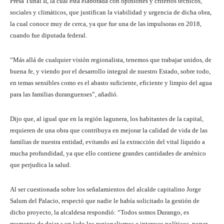
Presa Tunal II, la cual está elaborada con opiniones y criterios técnicos,
sociales y climáticos, que justifican la viabilidad y urgencia de dicha obra,
la cual conoce muy de cerca, ya que fue una de las impulsoras en 2018,
cuando fue diputada federal.
“Más allá de cualquier visión regionalista, tenemos que trabajar unidos, de
buena fe, y viendo por el desarrollo integral de nuestro Estado, sobre todo,
en temas sensibles como es el abasto suficiente, eficiente y limpio del agua
para las familias duranguenses”, añadió.
Dijo que, al igual que en la región lagunera, los habitantes de la capital,
requieren de una obra que contribuya en mejorar la calidad de vida de las
familias de nuestra entidad, evitando así la extracción del vital líquido a
mucha profundidad, ya que ello contiene grandes cantidades de arsénico
que perjudica la salud.
Al ser cuestionada sobre los señalamientos del alcalde capitalino Jorge
Salum del Palacio, respectó que nadie le había solicitado la gestión de
dicho proyecto, la alcaldesa respondió: “Todos somos Durango, es
momento de dejar a un lado los regionalismos e intereses políticos, poner