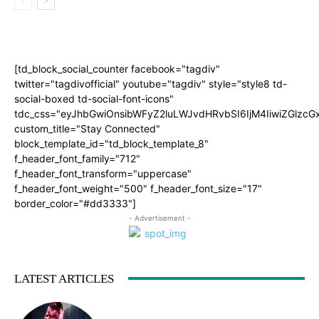
[td_block_social_counter facebook="tagdiv"
twitter="tagdivofficial" youtube="tagdiv" style="style8 td-
social-boxed td-social-font-icons"
tdc_css="eyJhbGwiOnsibWFyZ2luLWJvdHRvbSI6IjM4IiwiZGlz
custom_title="Stay Connected"
block_template_id="td_block_template_8"
f_header_font_family="712"
f_header_font_transform="uppercase"
f_header_font_weight="500" f_header_font_size="17"
border_color="#dd3333"]
- Advertisement -
LATEST ARTICLES