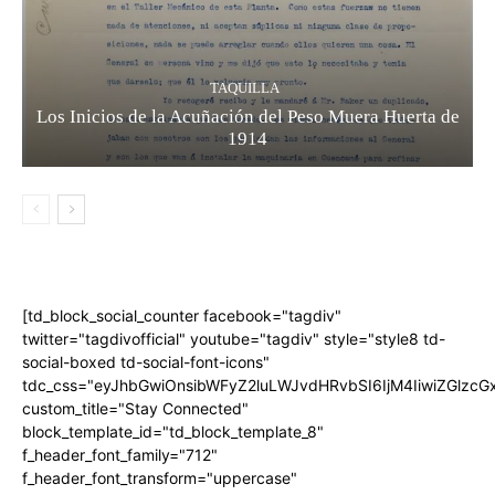
TAQUILLA
Los Inicios de la Acuñación del Peso Muera Huerta de
1914
[td_block_social_counter facebook="tagdiv"
twitter="tagdivofficial" youtube="tagdiv" style="style8 td-
social-boxed td-social-font-icons"
tdc_css="eyJhbGwiOnsibWFyZ2luLWJvdHRvbSI6IjM4IiwiZGlz
custom_title="Stay Connected"
block_template_id="td_block_template_8"
f_header_font_family="712"
f_header_font_transform="uppercase"