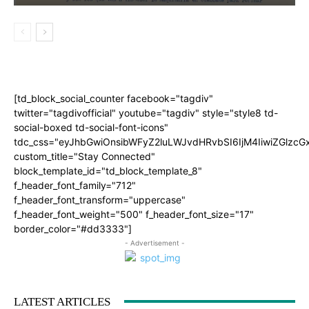
[td_block_social_counter facebook="tagdiv"
twitter="tagdivofficial" youtube="tagdiv" style="style8 td-
social-boxed td-social-font-icons"
tdc_css="eyJhbGwiOnsibWFyZ2luLWJvdHRvbSI6IjM4IiwiZGlz
custom_title="Stay Connected"
block_template_id="td_block_template_8"
f_header_font_family="712"
f_header_font_transform="uppercase"
f_header_font_weight="500" f_header_font_size="17"
border_color="#dd3333"]
- Advertisement -
LATEST ARTICLES