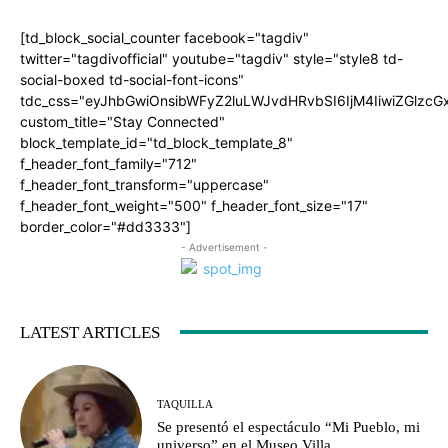
[td_block_social_counter facebook="tagdiv"
twitter="tagdivofficial" youtube="tagdiv" style="style8 td-
social-boxed td-social-font-icons"
tdc_css="eyJhbGwiOnsibWFyZ2luLWJvdHRvbSI6IjM4IiwiZGlz
custom_title="Stay Connected"
block_template_id="td_block_template_8"
f_header_font_family="712"
f_header_font_transform="uppercase"
f_header_font_weight="500" f_header_font_size="17"
border_color="#dd3333"]
- Advertisement -
LATEST ARTICLES
TAQUILLA
Se presentó el espectáculo “Mi Pueblo, mi
universo” en el Museo Villa