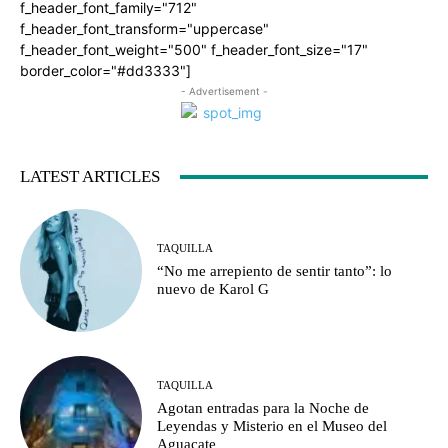
f_header_font_family="712"
f_header_font_transform="uppercase"
f_header_font_weight="500" f_header_font_size="17"
border_color="#dd3333"]
- Advertisement -
LATEST ARTICLES
TAQUILLA
“No me arrepiento de sentir tanto”: lo
nuevo de Karol G
TAQUILLA
Agotan entradas para la Noche de
Leyendas y Misterio en el Museo del
Aguacate