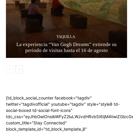
TAQUILLA
La experiencia “Van Gogh Dreams” extiende su
periodo de visitas hasta el 16 de agosto
[td_block_social_counter facebook="tagdiv"
twitter="tagdivofficial" youtube="tagdiv" style="style8 td-
social-boxed td-social-font-icons"
tdc_css="eyJhbGwiOnsibWFyZ2luLWJvdHRvbSI6IjM4IiwiZGlz
custom_title="Stay Connected"
block_template_id="td_block_template_8"