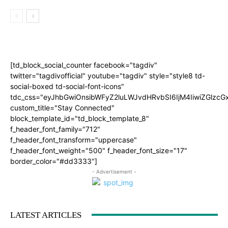
[td_block_social_counter facebook="tagdiv"
twitter="tagdivofficial" youtube="tagdiv" style="style8 td-
social-boxed td-social-font-icons"
tdc_css="eyJhbGwiOnsibWFyZ2luLWJvdHRvbSI6IjM4IiwiZGlz
custom_title="Stay Connected"
block_template_id="td_block_template_8"
f_header_font_family="712"
f_header_font_transform="uppercase"
f_header_font_weight="500" f_header_font_size="17"
border_color="#dd3333"]
- Advertisement -
LATEST ARTICLES