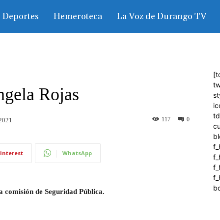
Deportes
Hemeroteca
La Voz de Durango TV
[t
tw
ngela Rojas
st
ic
t
117
0
 2021
c
bl
f_
interest
WhatsApp
f
f
f_
b
a comisión de Seguridad Pública.