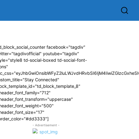
d_block_social_counter facebook="tagdiv"
itter="tagdivofficial" youtube="tagdiv"
yle="style8 td-social-boxed td-social-font-
ons"
dc_css="eyJhbGwiOnsibWFyZ2luLWJvdHRvbSI6IjM4IiwiZGlzcGxhe
ustom_title="Stay Connected"
ock_template_id="td_block_template_8"
header_font_family="712"
_header_font_transform="uppercase"
_header_font_weight="500"
header_font_size="17"
order_color="#dd3333"]
- Advertisement -