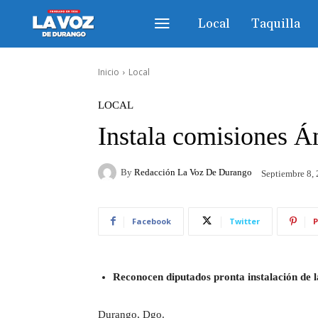
Local
Taquilla
Inicio
Local
LOCAL
Instala comisiones Á
By
Redacción La Voz De Durango
Septiembre 8,
Facebook
Twitter
P
Reconocen diputados pronta instalación de l
Durango, Dgo.