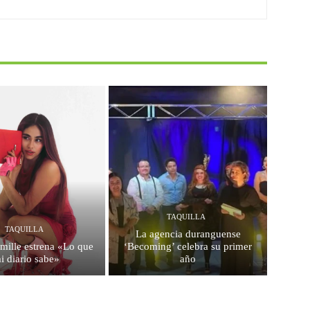
TAQUILLA
TAQUILLA
La agencia duranguense
mille estrena «Lo que
‘Becoming’ celebra su primer
i diario sabe»
año