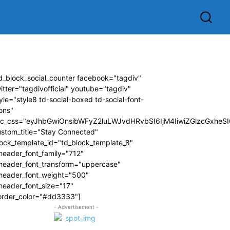
d_block_social_counter facebook="tagdiv"
itter="tagdivofficial" youtube="tagdiv"
yle="style8 td-social-boxed td-social-font-
ons"
dc_css="eyJhbGwiOnsibWFyZ2luLWJvdHRvbSI6IjM4IiwiZGlzcGxhe
ustom_title="Stay Connected"
ock_template_id="td_block_template_8"
header_font_family="712"
_header_font_transform="uppercase"
_header_font_weight="500"
header_font_size="17"
order_color="#dd3333"]
- Advertisement -