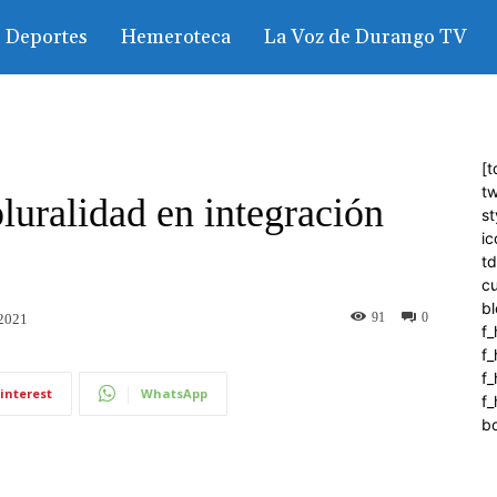
Deportes
Hemeroteca
La Voz de Durango TV
[t
tw
luralidad en integración
st
ic
t
c
bl
91
0
 2021
f_
f
f
interest
WhatsApp
f_
b