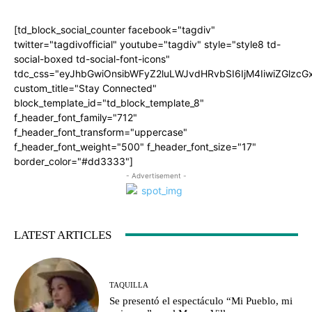
[td_block_social_counter facebook="tagdiv"
twitter="tagdivofficial" youtube="tagdiv" style="style8 td-
social-boxed td-social-font-icons"
tdc_css="eyJhbGwiOnsibWFyZ2luLWJvdHRvbSI6IjM4IiwiZGlz
custom_title="Stay Connected"
block_template_id="td_block_template_8"
f_header_font_family="712"
f_header_font_transform="uppercase"
f_header_font_weight="500" f_header_font_size="17"
border_color="#dd3333"]
- Advertisement -
LATEST ARTICLES
TAQUILLA
Se presentó el espectáculo “Mi Pueblo, mi