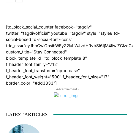
[td_block_social_counter facebook="tagdiv"
twitter="tagdivofficial" youtube="tagdiv" style="style8 td-
social-boxed td-social-font-icons"
tdc_css="eyJhbGwiOnsibWFyZ2luLWJvdHRvbSI6IjM4IiwiZGlz
custom_title="Stay Connected"
block_template_id="td_block_template_8"
f_header_font_family="712"
f_header_font_transform="uppercase"
f_header_font_weight="500" f_header_font_size="17"
border_color="#dd3333"]
- Advertisement -
LATEST ARTICLES