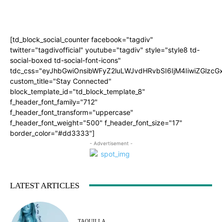
[td_block_social_counter facebook="tagdiv"
twitter="tagdivofficial" youtube="tagdiv" style="style8 td-
social-boxed td-social-font-icons"
tdc_css="eyJhbGwiOnsibWFyZ2luLWJvdHRvbSI6IjM4IiwiZGlz
custom_title="Stay Connected"
block_template_id="td_block_template_8"
f_header_font_family="712"
f_header_font_transform="uppercase"
f_header_font_weight="500" f_header_font_size="17"
border_color="#dd3333"]
- Advertisement -
LATEST ARTICLES
TAQUILLA