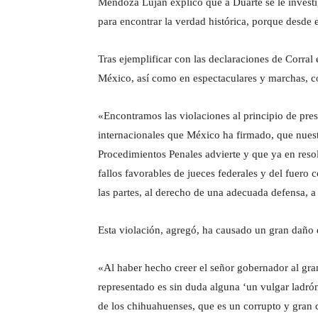
Mendoza Luján explicó que a Duarte se le investi
para encontrar la verdad histórica, porque desde 
Tras ejemplificar con las declaraciones de Corra
México, así como en espectaculares y marchas, c
«Encontramos las violaciones al principio de pres
internacionales que México ha firmado, que nuest
Procedimientos Penales advierte y que ya en res
fallos favorables de jueces federales y del fuero 
las partes, al derecho de una adecuada defensa, a 
Esta violación, agregó, ha causado un gran daño e
«Al haber hecho creer el señor gobernador al gra
representado es sin duda alguna ‘un vulgar ladrón
de los chihuahuenses, que es un corrupto y gran c