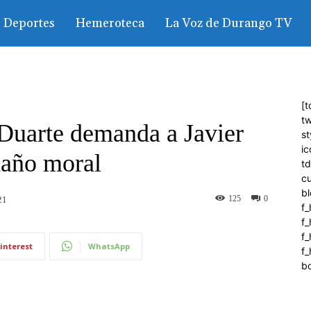
Deportes
Hemeroteca
La Voz de Durango TV
[t
tw
Duarte demanda a Javier
st
ic
daño moral
t
c
bl
125
0
21
f_
f
f
interest
WhatsApp
f_
b