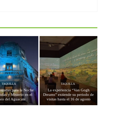
TAQUILLA
TAQUILLA
ntradas para la Noche
La experiencia “Van Gogh
das y Misterio en el
Dreams” extiende su periodo de
eo del Aguacate
visitas hasta el 16 de agosto