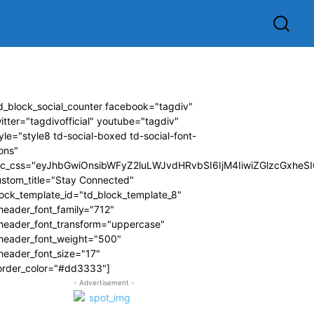
d_block_social_counter facebook="tagdiv"
itter="tagdivofficial" youtube="tagdiv"
yle="style8 td-social-boxed td-social-font-
ons"
dc_css="eyJhbGwiOnsibWFyZ2luLWJvdHRvbSI6IjM4IiwiZGlzcGxhe
ustom_title="Stay Connected"
ock_template_id="td_block_template_8"
header_font_family="712"
_header_font_transform="uppercase"
_header_font_weight="500"
header_font_size="17"
order_color="#dd3333"]
- Advertisement -