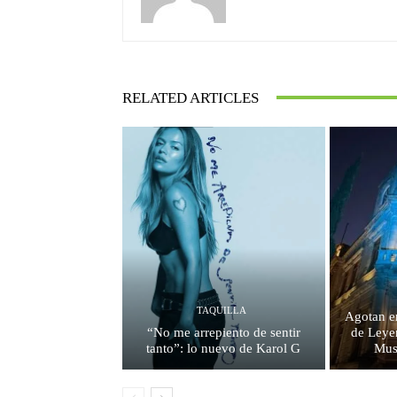
RELATED ARTICLES
TAQUILLA
Agotan e
“No me arrepiento de sentir
de Leyen
tanto”: lo nuevo de Karol G
Mus