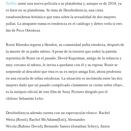
Netflix
sumó una nueva película a su plataforma y, aunque es de 2018, ya
es furor en su plataforma. Se trata de Desobediencia, una cinta
estadounidense-británica que trata sobre la sexualidad de dos mujeres
judías. La atrapante trama es tendencia en el catálogo y debes verla si eres
fan de Poco Ortodoxa.
Ronit Khruska regresa a Hendon, su comunidad judía ortodoxa, después de
la muerte de su padre rabino. A pesar de la tensión que rodeó la partida
repentina de Ronit en el pasado, Dovid Kuperman, amigo de la infancia y
muy cercano al rabino, le invita a quedarse con él y su esposa. Ronit se
sorprende al descubrir que ésta es su ex mejor amiga Esti, ahora profesora
en una escuela de niñas ortodoxas. La situación es incómoda entre las dos
mujeres dado que un pasado complicado claramente se cierne sobre ellas»,
es la sinópsis oficial de este film de Sony Pictures dirigido por el
chileno Sebastián Lelio.
Desobediencia además cuenta con un espectacular elenco: Rachel
Weisz
(Ronit),
Rachel McAdams(Esti), Alessandro
Nivola (Rabino Dovid),
Bernardo Santos (Jonathan Schey), Anton