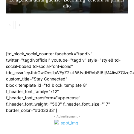
año
[td_block_social_counter facebook="tagdiv"
twitter="tagdivofficial" youtube="tagdiv" style="style8 td-
social-boxed td-social-font-icons"
tdc_css="eyJhbGwiOnsibWFyZ2luLWJvdHRvbSI6IjM4IiwiZGlz
custom_title="Stay Connected"
block_template_id="td_block_template_8"
f_header_font_family="712"
f_header_font_transform="uppercase"
f_header_font_weight="500" f_header_font_size="17"
border_color="#dd3333"]
- Advertisement -