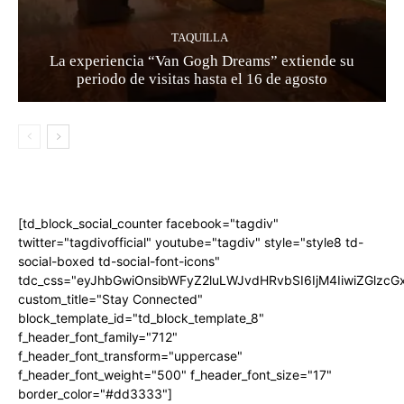
TAQUILLA
La experiencia “Van Gogh Dreams” extiende su
periodo de visitas hasta el 16 de agosto
[td_block_social_counter facebook="tagdiv"
twitter="tagdivofficial" youtube="tagdiv" style="style8 td-
social-boxed td-social-font-icons"
tdc_css="eyJhbGwiOnsibWFyZ2luLWJvdHRvbSI6IjM4IiwiZGlz
custom_title="Stay Connected"
block_template_id="td_block_template_8"
f_header_font_family="712"
f_header_font_transform="uppercase"
f_header_font_weight="500" f_header_font_size="17"
border_color="#dd3333"]