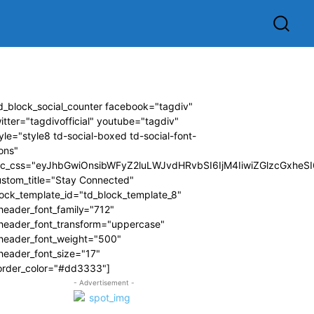
d_block_social_counter facebook="tagdiv"
itter="tagdivofficial" youtube="tagdiv"
yle="style8 td-social-boxed td-social-font-
ons"
dc_css="eyJhbGwiOnsibWFyZ2luLWJvdHRvbSI6IjM4IiwiZGlzcGxhe
ustom_title="Stay Connected"
ock_template_id="td_block_template_8"
header_font_family="712"
_header_font_transform="uppercase"
_header_font_weight="500"
header_font_size="17"
order_color="#dd3333"]
- Advertisement -