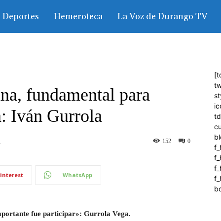
Deportes
Hemeroteca
La Voz de Durango TV
[t
tw
ana, fundamental para
st
ic
a: Iván Gurrola
t
c
bl
152
0
1
f_
f
f
interest
WhatsApp
f_
b
importante fue participar»: Gurrola Vega.