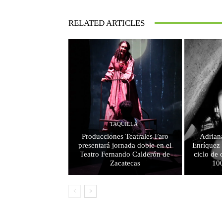
RELATED ARTICLES
TAQUILLA
Producciones Teatrales Faro
Adrian
presentará jornada doble en el
Enríquez 
Teatro Fernando Calderón de
ciclo de 
Zacatecas
10