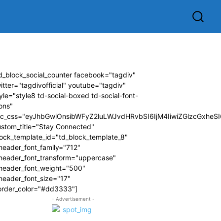
d_block_social_counter facebook="tagdiv"
itter="tagdivofficial" youtube="tagdiv"
yle="style8 td-social-boxed td-social-font-
ons"
dc_css="eyJhbGwiOnsibWFyZ2luLWJvdHRvbSI6IjM4IiwiZGlzcGxhe
ustom_title="Stay Connected"
ock_template_id="td_block_template_8"
header_font_family="712"
_header_font_transform="uppercase"
_header_font_weight="500"
header_font_size="17"
order_color="#dd3333"]
- Advertisement -