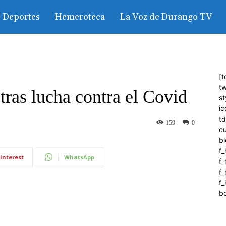
Deportes
Hemeroteca
La Voz de Durango TV
[t
tw
as lucha contra el Covid
st
ic
t
159
0
c
bl
f_
interest
WhatsApp
f
f
f_
b