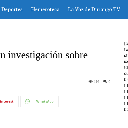
Deportes
Hemeroteca
La Voz de Durango TV
[t
tw
 investigación sobre
st
ic
t
c
bl
116
0
f_
f
f
interest
WhatsApp
f_
b