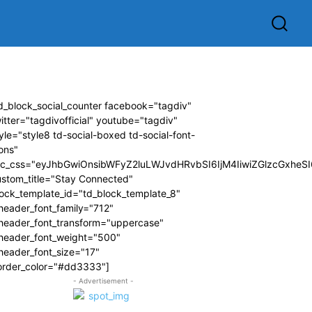
d_block_social_counter facebook="tagdiv"
itter="tagdivofficial" youtube="tagdiv"
yle="style8 td-social-boxed td-social-font-
ons"
dc_css="eyJhbGwiOnsibWFyZ2luLWJvdHRvbSI6IjM4IiwiZGlzcGxhe
ustom_title="Stay Connected"
ock_template_id="td_block_template_8"
header_font_family="712"
_header_font_transform="uppercase"
_header_font_weight="500"
header_font_size="17"
order_color="#dd3333"]
- Advertisement -