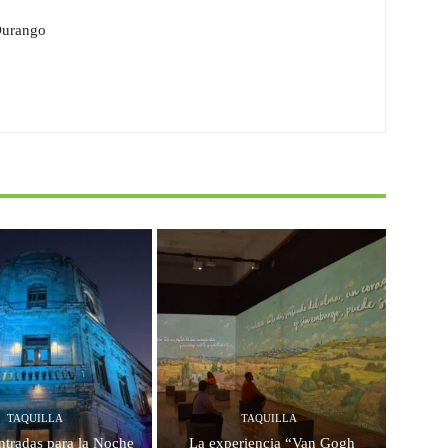
Durango
TAQUILLA
TAQUILLA
ntradas para la Noche
La experiencia “Van Gogh