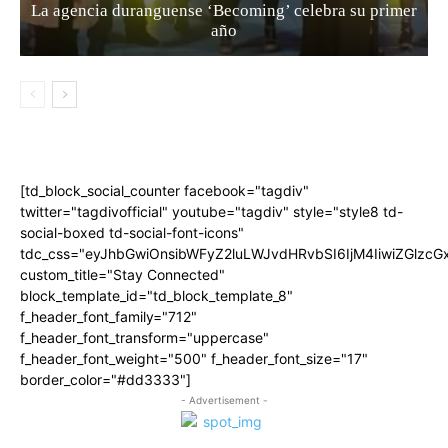
La agencia duranguense ‘Becoming’ celebra su primer
año
[td_block_social_counter facebook="tagdiv"
twitter="tagdivofficial" youtube="tagdiv" style="style8 td-
social-boxed td-social-font-icons"
tdc_css="eyJhbGwiOnsibWFyZ2luLWJvdHRvbSI6IjM4IiwiZGlz
custom_title="Stay Connected"
block_template_id="td_block_template_8"
f_header_font_family="712"
f_header_font_transform="uppercase"
f_header_font_weight="500" f_header_font_size="17"
border_color="#dd3333"]
- Advertisement -