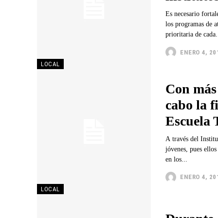
Es necesario fortal
los programas de at
prioritaria de cada.
ENERO 4, 20
LOCAL
Con más d
cabo la 
Escuela 
A través del Instit
jóvenes, pues ellos son los líderes 
en los...
ENERO 4, 20
LOCAL