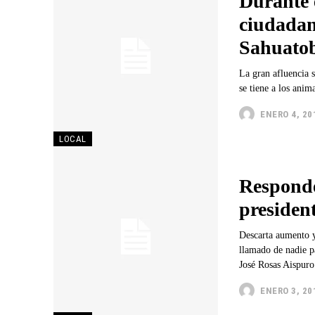
Durante 
ciudadan
Sahuato
La gran afluencia 
ENERO 4, 20
LOCAL
Responde
presiden
Descarta aumento y cre
llamado de nadie p
José Rosas Aispuro 
ENERO 3, 20