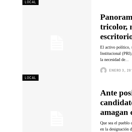
LOCAL
Panorama
tricolor,
escritori
El activo político, su gran 
Institucional (PRI)
la necesidad de...
ENERO 3, 20
LOCAL
Ante pos
candidat
amagan c
Que sea el pueblo quien eli
en la designación d